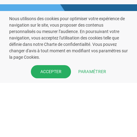
Nous utilisons des cookies pour optimiser votre expérience de
navigation sur le site, vous proposer des contenus
personnalisés ou mesurer l’audience. En poursuivant votre
navigation, vous acceptez l'utilisation des cookies telle que
définie dans notre Charte de confidentialité. Vous pouvez
VOUS ÊTES PHARMACIEN ?
changer d'avis à tout moment en modifiant vos paramètres sur
la page Cookies.
Prenez la main sur votre fiche
pharmacie et offrez à vos patient
PARAMÉTRER
ACCEPTER
l’application mobile de votre
pharmacie.
Rejoignez notre dispositif et bénéficiez
de nos fonctionnalités de mise en
relation avec vos patients.
EN SAVOIR PLUS
S'INSCRIRE MAINTENANT