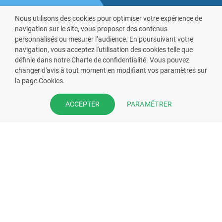
Nous utilisons des cookies pour optimiser votre expérience de
navigation sur le site, vous proposer des contenus
personnalisés ou mesurer l’audience. En poursuivant votre
navigation, vous acceptez l'utilisation des cookies telle que
définie dans notre Charte de confidentialité. Vous pouvez
VOUS ÊTES PHARMACIEN ?
changer d'avis à tout moment en modifiant vos paramètres sur
la page Cookies.
Prenez la main sur votre fiche
pharmacie et offrez à vos patient
PARAMÉTRER
ACCEPTER
l’application mobile de votre
pharmacie.
Rejoignez notre dispositif et bénéficiez
de nos fonctionnalités de mise en
relation avec vos patients.
EN SAVOIR PLUS
S'INSCRIRE MAINTENANT