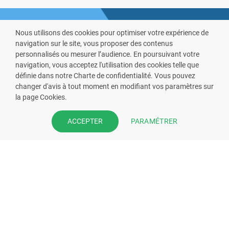
Nous utilisons des cookies pour optimiser votre expérience de
navigation sur le site, vous proposer des contenus
personnalisés ou mesurer l’audience. En poursuivant votre
navigation, vous acceptez l'utilisation des cookies telle que
définie dans notre Charte de confidentialité. Vous pouvez
VOUS ÊTES PHARMACIEN ?
changer d'avis à tout moment en modifiant vos paramètres sur
la page Cookies.
Prenez la main sur votre fiche
pharmacie et offrez à vos patient
PARAMÉTRER
ACCEPTER
l’application mobile de votre
pharmacie.
Rejoignez notre dispositif et bénéficiez
de nos fonctionnalités de mise en
relation avec vos patients.
EN SAVOIR PLUS
S'INSCRIRE MAINTENANT