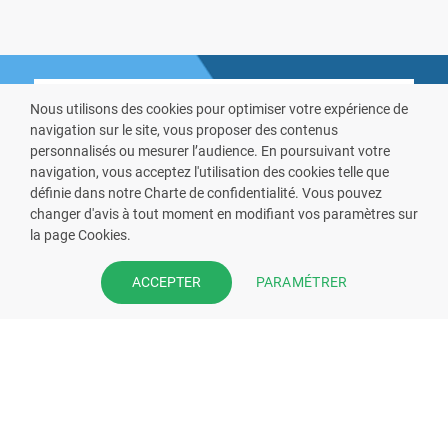
Nous utilisons des cookies pour optimiser votre expérience de
navigation sur le site, vous proposer des contenus
personnalisés ou mesurer l’audience. En poursuivant votre
navigation, vous acceptez l'utilisation des cookies telle que
VOUS ÊTES PHARMACIEN ?
définie dans notre Charte de confidentialité. Vous pouvez
changer d'avis à tout moment en modifiant vos paramètres sur
Prenez la main sur votre fiche
la page Cookies.
pharmacie et offrez à vos patient
PARAMÉTRER
ACCEPTER
l’application mobile de votre
pharmacie.
Rejoignez notre dispositif et bénéficiez
de nos fonctionnalités de mise en
relation avec vos patients.
EN SAVOIR PLUS