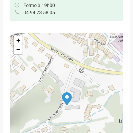
Ferme à 19h00
04 94 73 58 05
+
−