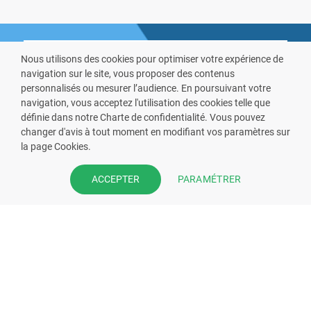
Nous utilisons des cookies pour optimiser votre expérience de
navigation sur le site, vous proposer des contenus
personnalisés ou mesurer l’audience. En poursuivant votre
navigation, vous acceptez l'utilisation des cookies telle que
définie dans notre Charte de confidentialité. Vous pouvez
VOUS ÊTES PHARMACIEN ?
changer d'avis à tout moment en modifiant vos paramètres sur
la page Cookies.
Prenez la main sur votre fiche
pharmacie et offrez à vos patient
PARAMÉTRER
ACCEPTER
l’application mobile de votre
pharmacie.
Rejoignez notre dispositif et bénéficiez
de nos fonctionnalités de mise en
relation avec vos patients.
EN SAVOIR PLUS
S'INSCRIRE MAINTENANT