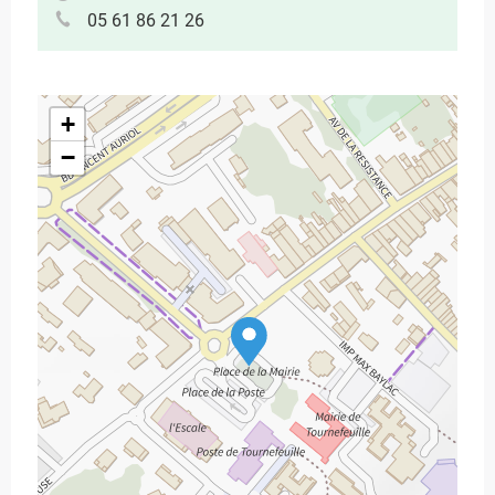
05 61 86 21 26
+
−