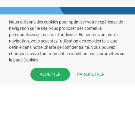
Nous utilisons des cookies pour optimiser votre expérience de
navigation sur le site, vous proposer des contenus
personnalisés ou mesurer l’audience. En poursuivant votre
navigation, vous acceptez l'utilisation des cookies telle que
définie dans notre Charte de confidentialité. Vous pouvez
VOUS ÊTES PHARMACIEN ?
changer d'avis à tout moment en modifiant vos paramètres sur
la page Cookies.
Prenez la main sur votre fiche
pharmacie et offrez à vos patient
PARAMÉTRER
ACCEPTER
l’application mobile de votre
pharmacie.
Rejoignez notre dispositif et bénéficiez
de nos fonctionnalités de mise en
relation avec vos patients.
EN SAVOIR PLUS
S'INSCRIRE MAINTENANT