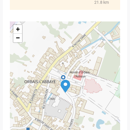
21.8 km
+
−