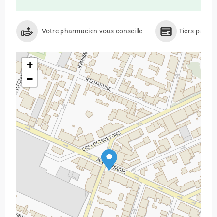
Votre pharmacien vous conseille
Tiers-payan
+
−