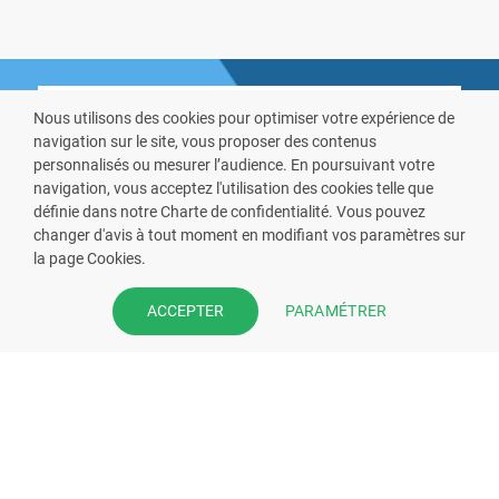
Nous utilisons des cookies pour optimiser votre expérience de
navigation sur le site, vous proposer des contenus
personnalisés ou mesurer l’audience. En poursuivant votre
navigation, vous acceptez l'utilisation des cookies telle que
VOUS ÊTES PHARMACIEN ?
définie dans notre Charte de confidentialité. Vous pouvez
changer d'avis à tout moment en modifiant vos paramètres sur
la page Cookies.
Prenez la main sur votre fiche
pharmacie et offrez à vos patient
PARAMÉTRER
ACCEPTER
l’application mobile de votre
pharmacie.
Rejoignez notre dispositif et bénéficiez
de nos fonctionnalités de mise en
relation avec vos patients.
EN SAVOIR PLUS