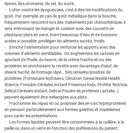
épices, des aromates, du sel, du sucre…
- Lutter contre les dysgueusies, c'est à dire les modifications du
goût. Par exemple, en cas de goût métallique dans la bouche,
fréquemment rencontré lors des traitements par chimiothérapie, il
sera intéressant de manger et cuisiner avec des couverts en
plastique/plats en verre, boire beaucoup d’eau et de boissons
acides si possible, privilégier les aliments sucrés, froids.
- Enrichir l’alimentation pour renforcer les apports avec des
volumes d’aliments semblables. On augmentera les calories en
ajoutant de l’huile, du beurre, de la crème fraiche et/ou des
protéines en enrichissant la recette avec davantage d’oeuf, de
steack haché, de fromage râpé… Des céréales/poudres de
protéines (Forteocare Nutrisens, Clinutren Cereal Nestlé Health
Science, Fresubin Céréales instant Fresenius Kabi, Protifar Nutricia,
Delical Céréales instant, Delical Poudre de protéines Lactalis…)
peuvent également être mélangées aux plats.
- Fractionner les repas et/ou proposer des en-cas hyperprotéinés
en pensant particulièrement aux formes galettes et madeleines
pour varier les présentations.
- Les formes liquides peuvent être consommées à la cuillère, à la
paille ou dans un verre en fonction des préférences du patient.