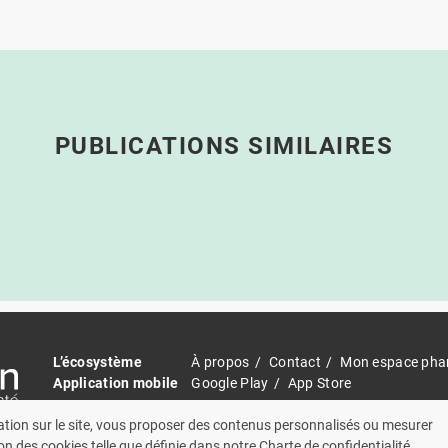
PUBLICATIONS SIMILAIRES
L’écosystème
À propos
Contact
Mon espace pha
Application mobile
Google Play
App Store
Cadre légal
Mentions légales
Cookies
Charte de
ation sur le site, vous proposer des contenus personnalisés ou mesurer
on des cookies telle que définie dans notre Charte de confidentialité.