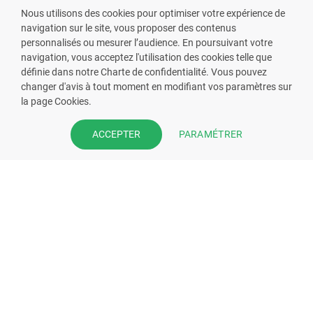
Nous utilisons des cookies pour optimiser votre expérience de
navigation sur le site, vous proposer des contenus
personnalisés ou mesurer l’audience. En poursuivant votre
navigation, vous acceptez l'utilisation des cookies telle que
définie dans notre Charte de confidentialité. Vous pouvez
VOUS ÊTES PHARMACIEN ?
changer d'avis à tout moment en modifiant vos paramètres sur
la page Cookies.
Prenez la main sur votre fiche
pharmacie et offrez à vos patient
PARAMÉTRER
ACCEPTER
l’application mobile de votre
pharmacie.
Rejoignez notre dispositif et bénéficiez
de nos fonctionnalités de mise en
relation avec vos patients.
EN SAVOIR PLUS
S'INSCRIRE MAINTENANT