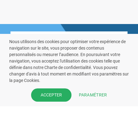
Nous utilisons des cookies pour optimiser votre expérience de
navigation sur le site, vous proposer des contenus
personnalisés ou mesurer l’audience. En poursuivant votre
navigation, vous acceptez l'utilisation des cookies telle que
VOUS ÊTES PHARMACIEN ?
définie dans notre Charte de confidentialité. Vous pouvez
changer d'avis à tout moment en modifiant vos paramètres sur
Prenez la main sur votre fiche
la page Cookies.
pharmacie et offrez à vos patient
PARAMÉTRER
ACCEPTER
l’application mobile de votre
pharmacie.
Rejoignez notre dispositif et bénéficiez
de nos fonctionnalités de mise en
relation avec vos patients.