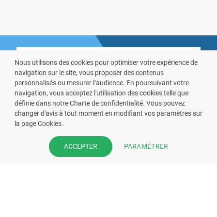
Nous utilisons des cookies pour optimiser votre expérience de
navigation sur le site, vous proposer des contenus
personnalisés ou mesurer l’audience. En poursuivant votre
navigation, vous acceptez l'utilisation des cookies telle que
VOUS ÊTES PHARMACIEN ?
définie dans notre Charte de confidentialité. Vous pouvez
changer d'avis à tout moment en modifiant vos paramètres sur
Prenez la main sur votre fiche
la page Cookies.
pharmacie et offrez à vos patient
PARAMÉTRER
ACCEPTER
l’application mobile de votre
pharmacie.
Rejoignez notre dispositif et bénéficiez
de nos fonctionnalités de mise en
relation avec vos patients.