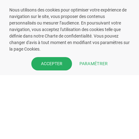
Nous utilisons des cookies pour optimiser votre expérience de
navigation sur le site, vous proposer des contenus
personnalisés ou mesurer l’audience. En poursuivant votre
navigation, vous acceptez l'utilisation des cookies telle que
définie dans notre Charte de confidentialité. Vous pouvez
changer d'avis à tout moment en modifiant vos paramètres sur
la page Cookies.
VOUS ÊTES PHARMACIEN ?
PARAMÉTRER
ACCEPTER
Prenez la main sur votre fiche
pharmacie et offrez à vos patient
l’application mobile de votre
pharmacie.
Rejoignez notre dispositif et bénéficiez
de nos fonctionnalités de mise en
relation avec vos patients.
EN SAVOIR PLUS