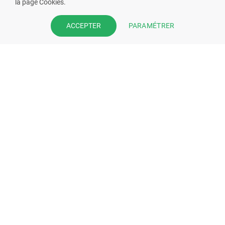
la page Cookies.
Prenez la main sur votre fiche
PARAMÉTRER
ACCEPTER
pharmacie et offrez à vos patient
l’application mobile de votre
pharmacie.
Rejoignez notre dispositif et bénéficiez
de nos fonctionnalités de mise en
relation avec vos patients.
EN SAVOIR PLUS
S'INSCRIRE MAINTENANT