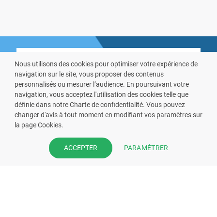
Nous utilisons des cookies pour optimiser votre expérience de
navigation sur le site, vous proposer des contenus
personnalisés ou mesurer l’audience. En poursuivant votre
navigation, vous acceptez l'utilisation des cookies telle que
VOUS ÊTES PHARMACIEN ?
définie dans notre Charte de confidentialité. Vous pouvez
changer d'avis à tout moment en modifiant vos paramètres sur
Prenez la main sur votre fiche
la page Cookies.
pharmacie et offrez à vos patient
PARAMÉTRER
ACCEPTER
l’application mobile de votre
pharmacie.
Rejoignez notre dispositif et bénéficiez
de nos fonctionnalités de mise en
relation avec vos patients.