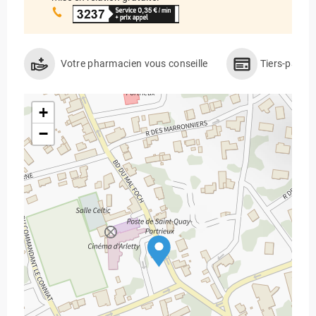
Votre pharmacien vous conseille
Tiers-payan
+
−