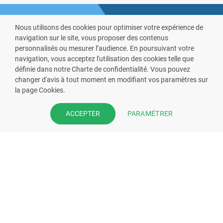
Nous utilisons des cookies pour optimiser votre expérience de
navigation sur le site, vous proposer des contenus
personnalisés ou mesurer l’audience. En poursuivant votre
navigation, vous acceptez l'utilisation des cookies telle que
définie dans notre Charte de confidentialité. Vous pouvez
VOUS ÊTES PHARMACIEN ?
changer d'avis à tout moment en modifiant vos paramètres sur
la page Cookies.
Prenez la main sur votre fiche
pharmacie et offrez à vos patient
PARAMÉTRER
ACCEPTER
l’application mobile de votre
pharmacie.
Rejoignez notre dispositif et bénéficiez
de nos fonctionnalités de mise en
relation avec vos patients.
EN SAVOIR PLUS
S'INSCRIRE MAINTENANT