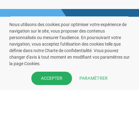
Nous utilisons des cookies pour optimiser votre expérience de
navigation sur le site, vous proposer des contenus
personnalisés ou mesurer l’audience. En poursuivant votre
navigation, vous acceptez l'utilisation des cookies telle que
définie dans notre Charte de confidentialité. Vous pouvez
VOUS ÊTES PHARMACIEN ?
changer d'avis à tout moment en modifiant vos paramètres sur
la page Cookies.
Prenez la main sur votre fiche
pharmacie et offrez à vos patient
PARAMÉTRER
ACCEPTER
l’application mobile de votre
pharmacie.
Rejoignez notre dispositif et bénéficiez
de nos fonctionnalités de mise en
relation avec vos patients.
EN SAVOIR PLUS
S'INSCRIRE MAINTENANT