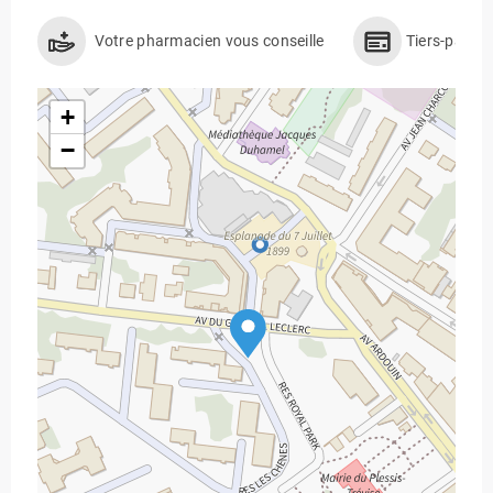
Votre pharmacien vous conseille
Tiers-payan
+
−