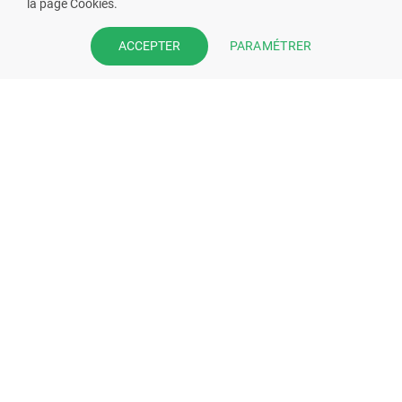
la page Cookies.
Prenez la main sur votre fiche
PARAMÉTRER
ACCEPTER
pharmacie et offrez à vos patient
l’application mobile de votre
pharmacie.
Rejoignez notre dispositif et bénéficiez
de nos fonctionnalités de mise en
relation avec vos patients.
EN SAVOIR PLUS
S'INSCRIRE MAINTENANT