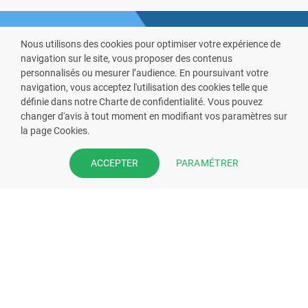
Nous utilisons des cookies pour optimiser votre expérience de
navigation sur le site, vous proposer des contenus
personnalisés ou mesurer l’audience. En poursuivant votre
navigation, vous acceptez l'utilisation des cookies telle que
définie dans notre Charte de confidentialité. Vous pouvez
VOUS ÊTES PHARMACIEN ?
changer d'avis à tout moment en modifiant vos paramètres sur
la page Cookies.
Prenez la main sur votre fiche
pharmacie et offrez à vos patient
PARAMÉTRER
ACCEPTER
l’application mobile de votre
pharmacie.
Rejoignez notre dispositif et bénéficiez
de nos fonctionnalités de mise en
relation avec vos patients.
EN SAVOIR PLUS
S'INSCRIRE MAINTENANT