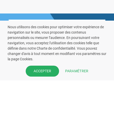
Nous utilisons des cookies pour optimiser votre expérience de
navigation sur le site, vous proposer des contenus
personnalisés ou mesurer l’audience. En poursuivant votre
navigation, vous acceptez l'utilisation des cookies telle que
VOUS ÊTES PHARMACIEN ?
définie dans notre Charte de confidentialité. Vous pouvez
changer d'avis à tout moment en modifiant vos paramètres sur
la page Cookies.
Prenez la main sur votre fiche
pharmacie et offrez à vos patient
PARAMÉTRER
ACCEPTER
l’application mobile de votre
pharmacie.
Rejoignez notre dispositif et bénéficiez
de nos fonctionnalités de mise en
relation avec vos patients.
EN SAVOIR PLUS