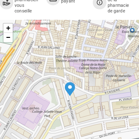
payant
vous
pharmacie
conseille
de garde
+
−