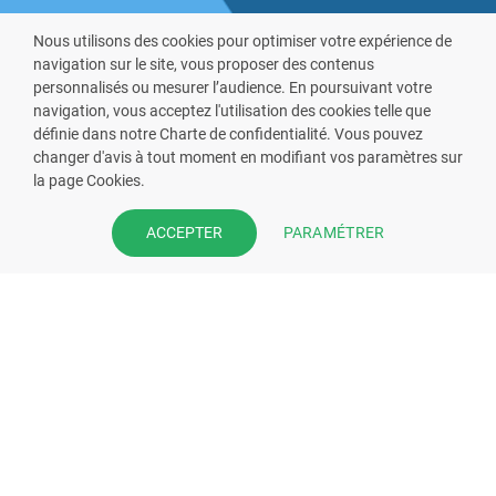
Nous utilisons des cookies pour optimiser votre expérience de
navigation sur le site, vous proposer des contenus
personnalisés ou mesurer l’audience. En poursuivant votre
navigation, vous acceptez l'utilisation des cookies telle que
définie dans notre Charte de confidentialité. Vous pouvez
VOUS ÊTES PHARMACIEN ?
changer d'avis à tout moment en modifiant vos paramètres sur
la page Cookies.
Prenez la main sur votre fiche
pharmacie et offrez à vos patient
PARAMÉTRER
ACCEPTER
l’application mobile de votre
pharmacie.
Rejoignez notre dispositif et bénéficiez
de nos fonctionnalités de mise en
relation avec vos patients.
EN SAVOIR PLUS
S'INSCRIRE MAINTENANT