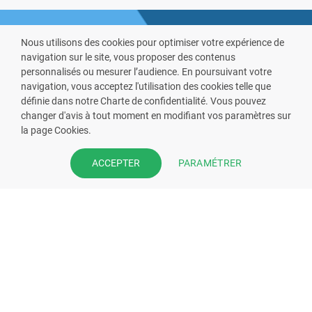
Nous utilisons des cookies pour optimiser votre expérience de
navigation sur le site, vous proposer des contenus
personnalisés ou mesurer l’audience. En poursuivant votre
navigation, vous acceptez l'utilisation des cookies telle que
définie dans notre Charte de confidentialité. Vous pouvez
VOUS ÊTES PHARMACIEN ?
changer d'avis à tout moment en modifiant vos paramètres sur
la page Cookies.
Prenez la main sur votre fiche
pharmacie et offrez à vos patient
PARAMÉTRER
ACCEPTER
l’application mobile de votre
pharmacie.
Rejoignez notre dispositif et bénéficiez
de nos fonctionnalités de mise en
relation avec vos patients.
EN SAVOIR PLUS
S'INSCRIRE MAINTENANT