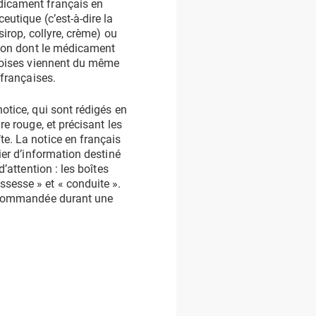
dicament français en
utique (c’est-à-dire la
sirop, collyre, crème) ou
açon dont le médicament
édoises viennent du même
 françaises.
otice, qui sont rédigés en
re rouge, et précisant les
e. La notice en français
ier d’information destiné
’attention : les boîtes
sesse » et « conduite ».
recommandée durant une