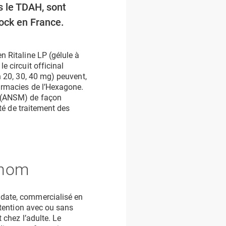
s le TDAH, sont
tock en France.
n Ritaline LP (gélule à
e circuit officinal
n 20, 30, 40 mg) peuvent,
armacies de l’Hexagone.
t (ANSM) de façon
ité de traitement des
 nom
idate, commercialisé en
attention avec ou sans
 chez l’adulte. Le