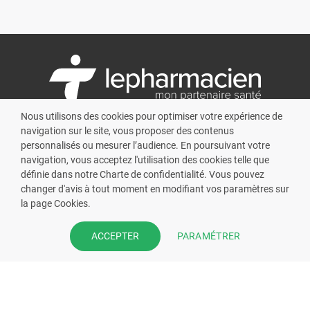
Nous utilisons des cookies pour optimiser votre expérience de
navigation sur le site, vous proposer des contenus
L’écosystème
Cadre légal
personnalisés ou mesurer l’audience. En poursuivant votre
À propos
Mentions légales
navigation, vous acceptez l'utilisation des cookies telle que
définie dans notre Charte de confidentialité. Vous pouvez
Contact
Cookies
changer d'avis à tout moment en modifiant vos paramètres sur
Mon espace pharmacien
Charte de confidentialité
la page Cookies.
CGU
PARAMÉTRER
ACCEPTER
Application mobile
Google Play
App Store
Copyright © lepharmacien 2026. Tous droits réservés.