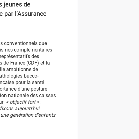
us jeunes de
ge par l’Assurance
res conventionnels que
anismes complémentaires
représentatifs des
es de France (CDF) et la
Elle ambitionne de
athologies bucco-
ançaise pour la santé
portance d’une posture
nion nationale des caisses
 un
« objectif fort »
:
fixons aujourd‘hui
r une génération d’enfants