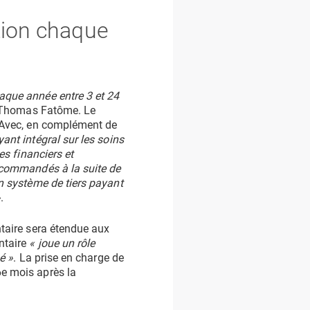
tion chaque
aque année entre 3 et 24
e Thomas Fatôme. Le
. Avec, en complément de
ayant intégral sur les soins
es financiers et
recommandés à la suite de
n système de tiers payant
»
.
ntaire sera étendue aux
ntaire
« joue un rôle
é »
. La prise en charge de
6e mois après la