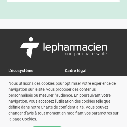
L’écosystème
Cadre légal
À propos
Mentions légales
Nous utilisons des cookies pour optimiser votre expérience de
Contact
Cookies
navigation sur le site, vous proposer des contenus
personnalisés ou mesurer l’audience. En poursuivant votre
Mon espace pharmacien
Charte de confidentialité
navigation, vous acceptez l'utilisation des cookies telle que
CGU
définie dans notre Charte de confidentialité. Vous pouvez
changer d'avis à tout moment en modifiant vos paramètres sur
Application mobile
la page Cookies.
Google Play
App Store